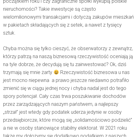
początkiem roku i czy zagraniczne spółki wykupią polskie
nieruchomości?
Takie inwestycje są często
wielomilionowymi transakcjami i dotyczą zakupów mieszkań
w pakietach składających się z setek, a nawet z tysięcy
sztuk.
Chyba można się tylko cieszyć, że obserwatorzy z zewnątrz,
którzy patrzą na naszą biznesową rzeczywistość oceniają ją
na tyle dobrze, że decydują się tu zainwestować? Ok, dziś
trzymają się mnie żarty
Rzeczywistość biznesowa u nas
jest mocno niepewna a prawo jeszcze niedawno potrafiło
zmienić się w ciągu jednej nocy i chyba nadal jest do tego
spory potencjał. Cały czas trwa poszukiwanie dochodów
przez zarządzających naszym państwem, a najlepszy
„strzał” jest wtedy gdy podatek uderza jedynie w osoby
przedsiębiorcze, które mogą się „solidarnościowo podzielić”
a nie w osoby stanowiące stabilny elektorat. W 2021 roku
także my dołożymy się dodatkowo podatkiem z naszych