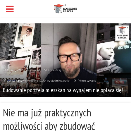
27 lutego 2021
Robert
komentarzy 8
Jak być lepszym inwestorem?
,
Jak wynająć mieszkanie
16 min. czytania
Budowanie portfela mieszkań na wynajem nie opłaca się!
Nie ma już praktycznych
możliwości aby zbudować