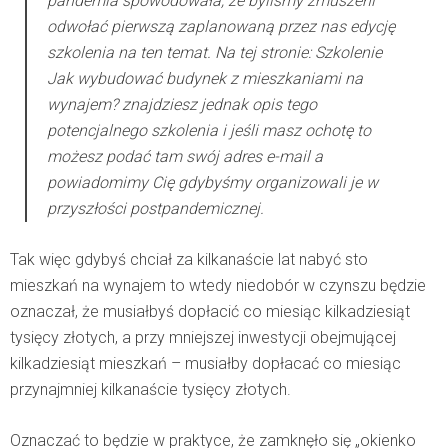
pandemia spowodowała, że byliśmy zmuszeni
odwołać pierwszą zaplanowaną przez nas edycję
szkolenia na ten temat. Na tej stronie:
Szkolenie
Jak wybudować budynek z mieszkaniami na
wynajem?
znajdziesz jednak opis tego
potencjalnego szkolenia i jeśli masz ochotę to
możesz podać tam swój adres e-mail a
powiadomimy Cię gdybyśmy organizowali je w
przyszłości postpandemicznej.
Tak więc gdybyś chciał za kilkanaście lat nabyć sto
mieszkań na wynajem to wtedy niedobór w czynszu będzie
oznaczał, że musiałbyś dopłacić co miesiąc kilkadziesiąt
tysięcy złotych, a przy mniejszej inwestycji obejmującej
kilkadziesiąt mieszkań – musiałby dopłacać co miesiąc
przynajmniej kilkanaście tysięcy złotych.
Oznaczać to będzie w praktyce, że zamknęło się „okienko