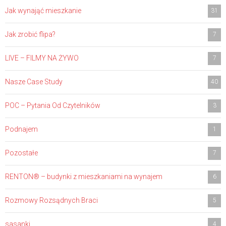
Jak wynająć mieszkanie
31
Jak zrobić flipa?
7
LIVE – FILMY NA ŻYWO
7
Nasze Case Study
40
POC – Pytania Od Czytelników
3
Podnajem
1
Pozostałe
7
RENTON® – budynki z mieszkaniami na wynajem
6
Rozmowy Rozsądnych Braci
5
sasanki
4