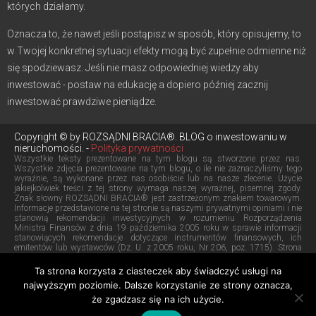
których działamy.
Oznacza to, że nawet jeśli postąpisz w sposób, który opisujemy, to
w Twojej konkretnej sytuacji efekty mogą być zupełnie odmienne niż
się spodziewasz. Jeśli nie masz odpowiedniej wiedzy aby
inwestować - postaw na edukację a dopiero później zacznij
inwestować prawdziwe pieniądze.
Copyright © by ROZSĄDNI BRACIA®. BLOG o inwestowaniu w
nieruchomości. -
Polityka prywatności
Wszystkie teksty prezentowane na tym blogu są stworzone przez nas.
Wszystkie zdjęcia prezentowane na tym blogu, o ile nie zaznaczyliśmy tego
wyraźnie, są wykonane przez nas osobiście lub na nasze zlecenie. Użycie
jakiejkolwiek treści z tej strony wymaga naszej wyraźnej, pisemnej zgody.
Znak słowny ROZSĄDNI BRACIA® jest zastrzeżonym znakiem towarowym.
Informacje przedstawione na tej stronie są naszymi prywatnymi opiniami i nie
stanowią rekomendacji inwestycyjnych w rozumieniu Rozporządzenia
Ministra Finansów z dnia 19 października 2005 roku w sprawie informacji
stanowiących rekomendacje dotyczące instrumentów finansowych, ich
emitentów lub wystawców (Dz. U. z 2005 roku, Nr 206, poz. 1715). Strona
prowadzona przez BRATNA sp. z o.o. z siedzibą w Wejherowie.
Aby skontaktować się z nami kliknij
tutaj
. Znajdziesz tam nasz adres e-mail.
Ta strona korzysta z ciasteczek aby świadczyć usługi na
Chcesz do nas zadzwonić? Skorzystaj z tego numeru:
+48 737
najwyższym poziomie. Dalsze korzystanie ze strony oznacza,
że zgadzasz się na ich użycie.
856 856