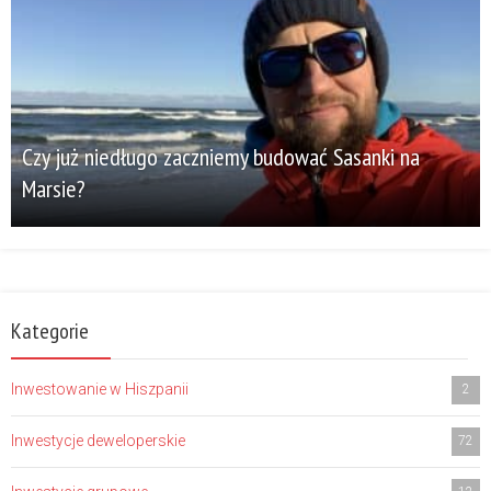
Czy już niedługo zaczniemy budować Sasanki na
Marsie?
Kategorie
Inwestowanie w Hiszpanii
2
Inwestycje deweloperskie
72