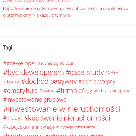
Zgodność z ustawą o jawności cen.
Raportowanie cen ofertowych, nowy obowiązek dla deweloperów i
olbrzymie kary. Nie każdy o tym wie.
Tagi
#deweloper
archeolog
bitcoin
być deweloperem
case study
CRBR
dochód pasywny
dom dostępny
depozyt
firma
emerytura
flipy
hiszpania
escrow
forbes
inwestowanie grupowe
inwestowanie w nieruchomości
kupowanie nieruchomości
kredyt
KupujLokalnie
licytacje
licytacje komornicze