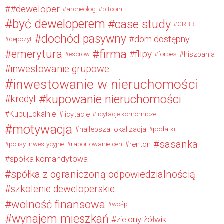
#deweloper
archeolog
bitcoin
być deweloperem
case study
CRBR
dochód pasywny
dom dostępny
depozyt
firma
emerytura
flipy
hiszpania
escrow
forbes
inwestowanie grupowe
inwestowanie w nieruchomości
kupowanie nieruchomości
kredyt
KupujLokalnie
licytacje
licytacje komornicze
motywacja
najlepsza lokalizacja
podatki
sasanka
renton
polisy inwestycyjne
raportowanie cen
spółka komandytowa
spółka z ograniczoną odpowiedzialnością
szkolenie deweloperskie
wolność finansowa
wośp
wynajem mieszkań
zielony żółwik