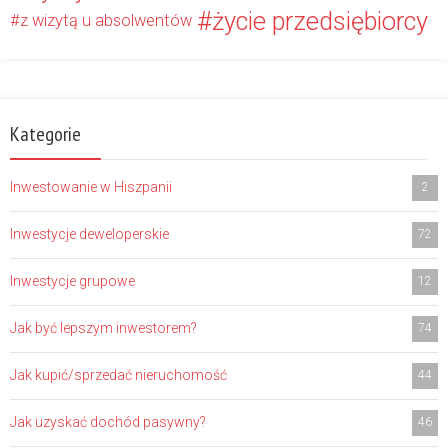
życie przedsiębiorcy
z wizytą u absolwentów
Kategorie
Inwestowanie w Hiszpanii
2
Inwestycje deweloperskie
72
Inwestycje grupowe
12
Jak być lepszym inwestorem?
74
Jak kupić/sprzedać nieruchomość
44
Jak uzyskać dochód pasywny?
46