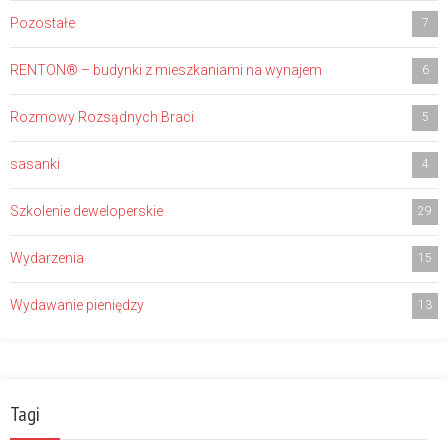
Pozostałe
7
RENTON® – budynki z mieszkaniami na wynajem
6
Rozmowy Rozsądnych Braci
5
sasanki
4
Szkolenie deweloperskie
29
Wydarzenia
15
Wydawanie pieniędzy
13
Tagi