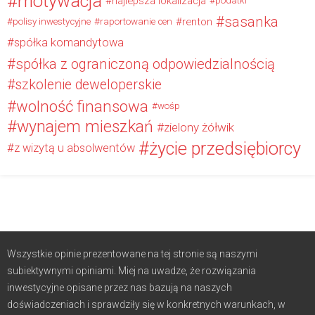
motywacja
najlepsza lokalizacja
podatki
sasanka
renton
polisy inwestycyjne
raportowanie cen
spółka komandytowa
spółka z ograniczoną odpowiedzialnością
szkolenie deweloperskie
wolność finansowa
wośp
wynajem mieszkań
zielony żółwik
życie przedsiębiorcy
z wizytą u absolwentów
Wszystkie opinie prezentowane na tej stronie są naszymi
subiektywnymi opiniami. Miej na uwadze, że rozwiązania
inwestycyjne opisane przez nas bazują na naszych
doświadczeniach i sprawdziły się w konkretnych warunkach, w