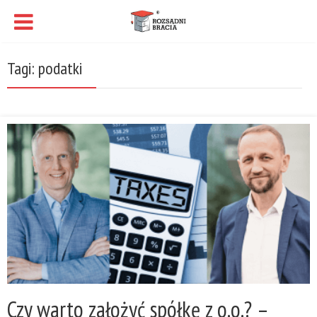
Tagi: podatki
Czy warto założyć spółkę z o.o.? –