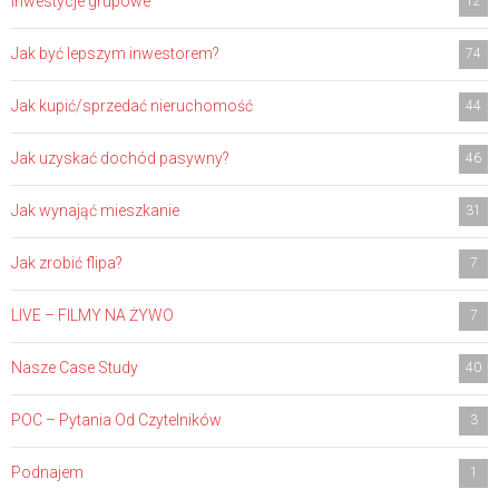
Inwestycje grupowe
12
Jak być lepszym inwestorem?
74
Jak kupić/sprzedać nieruchomość
44
Jak uzyskać dochód pasywny?
46
Jak wynająć mieszkanie
31
Jak zrobić flipa?
7
LIVE – FILMY NA ŻYWO
7
Nasze Case Study
40
POC – Pytania Od Czytelników
3
Podnajem
1