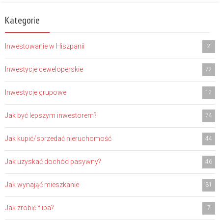
Kategorie
Inwestowanie w Hiszpanii
2
Inwestycje deweloperskie
72
Inwestycje grupowe
12
Jak być lepszym inwestorem?
74
Jak kupić/sprzedać nieruchomość
44
Jak uzyskać dochód pasywny?
46
Jak wynająć mieszkanie
31
Jak zrobić flipa?
7