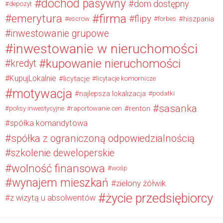
dochód pasywny
dom dostępny
depozyt
firma
emerytura
flipy
hiszpania
escrow
forbes
inwestowanie grupowe
inwestowanie w nieruchomości
kupowanie nieruchomości
kredyt
KupujLokalnie
licytacje
licytacje komornicze
motywacja
najlepsza lokalizacja
podatki
sasanka
renton
polisy inwestycyjne
raportowanie cen
spółka komandytowa
spółka z ograniczoną odpowiedzialnością
szkolenie deweloperskie
wolność finansowa
wośp
wynajem mieszkań
zielony żółwik
życie przedsiębiorcy
z wizytą u absolwentów