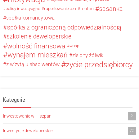
sasanka
renton
polisy inwestycyjne
raportowanie cen
spółka komandytowa
spółka z ograniczoną odpowiedzialnością
szkolenie deweloperskie
wolność finansowa
wośp
wynajem mieszkań
zielony żółwik
życie przedsiębiorcy
z wizytą u absolwentów
Kategorie
Inwestowanie w Hiszpanii
2
Inwestycje deweloperskie
72