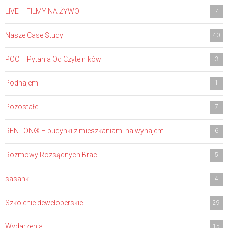
LIVE – FILMY NA ŻYWO
7
Nasze Case Study
40
POC – Pytania Od Czytelników
3
Podnajem
1
Pozostałe
7
RENTON® – budynki z mieszkaniami na wynajem
6
Rozmowy Rozsądnych Braci
5
sasanki
4
Szkolenie deweloperskie
29
Wydarzenia
15