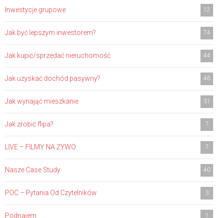
Inwestycje grupowe
12
Jak być lepszym inwestorem?
74
Jak kupić/sprzedać nieruchomość
44
Jak uzyskać dochód pasywny?
46
Jak wynająć mieszkanie
31
Jak zrobić flipa?
7
LIVE – FILMY NA ŻYWO
7
Nasze Case Study
40
POC – Pytania Od Czytelników
3
Podnajem
1