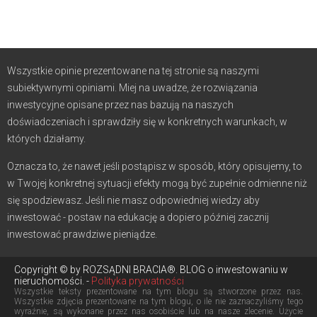
Wszystkie opinie prezentowane na tej stronie są naszymi
subiektywnymi opiniami. Miej na uwadze, że rozwiązania
inwestycyjne opisane przez nas bazują na naszych
doświadczeniach i sprawdziły się w konkretnych warunkach, w
których działamy.
Oznacza to, że nawet jeśli postąpisz w sposób, który opisujemy, to
w Twojej konkretnej sytuacji efekty mogą być zupełnie odmienne niż
się spodziewasz. Jeśli nie masz odpowiedniej wiedzy aby
inwestować - postaw na edukację a dopiero później zacznij
inwestować prawdziwe pieniądze.
Copyright © by ROZSĄDNI BRACIA®. BLOG o inwestowaniu w
nieruchomości. -
Polityka prywatności
Wszystkie teksty prezentowane na tym blogu są stworzone przez nas.
Wszystkie zdjęcia prezentowane na tym blogu, o ile nie zaznaczyliśmy tego
wyraźnie, są wykonane przez nas osobiście lub na nasze zlecenie. Użycie