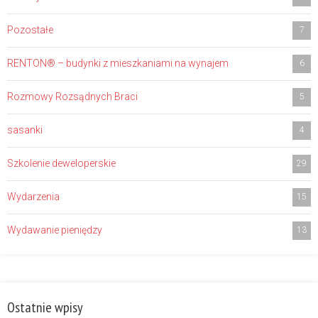
Pozostałe
7
RENTON® – budynki z mieszkaniami na wynajem
6
Rozmowy Rozsądnych Braci
5
sasanki
4
Szkolenie deweloperskie
29
Wydarzenia
15
Wydawanie pieniędzy
13
Ostatnie wpisy