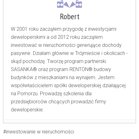
Robert
W 2001 roku zacząłem przygodę z inwestycjami
deweloperskimi a od 2012 roku zacząłem
inwestować w nieruchomości generujące dochody
pasywne. Działam głównie w Trójmieście i okolicach -
skąd pochodzę. Tworzę program partnerski
SASANKA® oraz program RENTON® budowy
budynków z mieszkaniami na wynajem. Jestem
współwłaścicielem spółki deweloperskiej działającej
na Pomorzu. Prowadzę szkolenia dla
przedsiębiorców chcących prowadzić firmy
deweloperskie.
Kto będzie właścicielem mieszkań na
inwestowanie w nieruchomości
wynajem w Polsce?
- 9 czerwca 2026