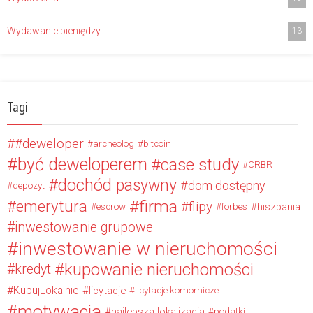
Wydawanie pieniędzy
13
Tagi
#deweloper
archeolog
bitcoin
być deweloperem
case study
CRBR
dochód pasywny
dom dostępny
depozyt
firma
emerytura
flipy
hiszpania
escrow
forbes
inwestowanie grupowe
inwestowanie w nieruchomości
kupowanie nieruchomości
kredyt
KupujLokalnie
licytacje
licytacje komornicze
motywacja
najlepsza lokalizacja
podatki