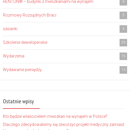
RENTON® – budynki z mieszkaniami na wynajem
6
Rozmowy Rozsądnych Braci
5
sasanki
4
Szkolenie deweloperskie
29
Wydarzenia
15
Wydawanie pieniędzy
13
Ostatnie wpisy
Kto będzie właścicielem mieszkań na wynajem w Polsce?
Dlaczego zdecydowaliśmy się stworzyć projekt medyczny zamiast