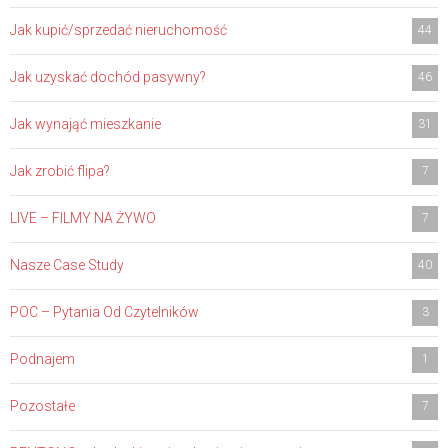
Jak kupić/sprzedać nieruchomość
44
Jak uzyskać dochód pasywny?
46
Jak wynająć mieszkanie
31
Jak zrobić flipa?
7
LIVE – FILMY NA ŻYWO
7
Nasze Case Study
40
POC – Pytania Od Czytelników
3
Podnajem
1
Pozostałe
7