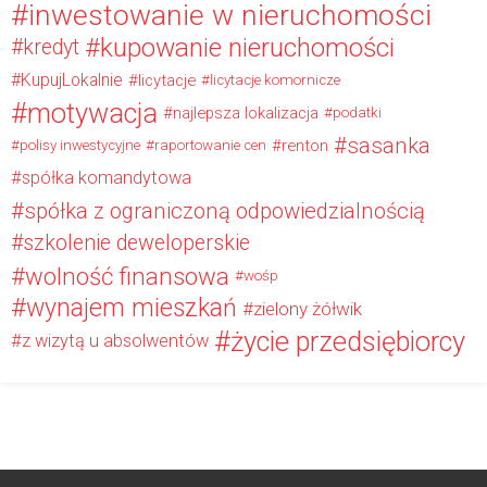
inwestowanie w nieruchomości
kupowanie nieruchomości
kredyt
KupujLokalnie
licytacje
licytacje komornicze
motywacja
najlepsza lokalizacja
podatki
sasanka
renton
polisy inwestycyjne
raportowanie cen
spółka komandytowa
spółka z ograniczoną odpowiedzialnością
szkolenie deweloperskie
wolność finansowa
wośp
wynajem mieszkań
zielony żółwik
życie przedsiębiorcy
z wizytą u absolwentów