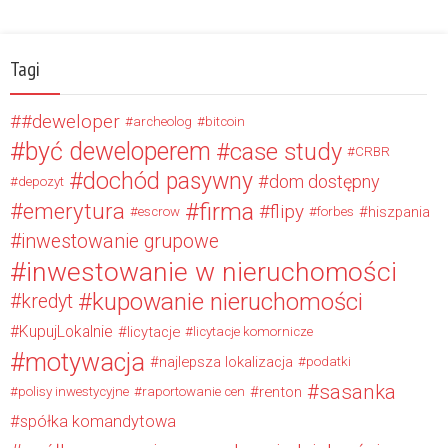
Tagi
#deweloper
archeolog
bitcoin
być deweloperem
case study
CRBR
dochód pasywny
dom dostępny
depozyt
firma
emerytura
flipy
hiszpania
escrow
forbes
inwestowanie grupowe
inwestowanie w nieruchomości
kupowanie nieruchomości
kredyt
KupujLokalnie
licytacje
licytacje komornicze
motywacja
najlepsza lokalizacja
podatki
sasanka
renton
polisy inwestycyjne
raportowanie cen
spółka komandytowa