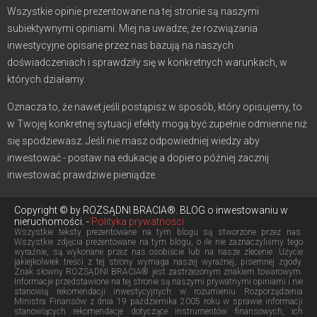
Wszystkie opinie prezentowane na tej stronie są naszymi
subiektywnymi opiniami. Miej na uwadze, że rozwiązania
inwestycyjne opisane przez nas bazują na naszych
doświadczeniach i sprawdziły się w konkretnych warunkach, w
których działamy.
Oznacza to, że nawet jeśli postąpisz w sposób, który opisujemy, to
w Twojej konkretnej sytuacji efekty mogą być zupełnie odmienne niż
się spodziewasz. Jeśli nie masz odpowiedniej wiedzy aby
inwestować - postaw na edukację a dopiero później zacznij
inwestować prawdziwe pieniądze.
Copyright © by ROZSĄDNI BRACIA®. BLOG o inwestowaniu w
nieruchomości. -
Polityka prywatności
Wszystkie teksty prezentowane na tym blogu są stworzone przez nas.
Wszystkie zdjęcia prezentowane na tym blogu, o ile nie zaznaczyliśmy tego
wyraźnie, są wykonane przez nas osobiście lub na nasze zlecenie. Użycie
jakiejkolwiek treści z tej strony wymaga naszej wyraźnej, pisemnej zgody.
Znak słowny ROZSĄDNI BRACIA® jest zastrzeżonym znakiem towarowym.
Informacje przedstawione na tej stronie są naszymi prywatnymi opiniami i nie
stanowią rekomendacji inwestycyjnych w rozumieniu Rozporządzenia
Ministra Finansów z dnia 19 października 2005 roku w sprawie informacji
stanowiących rekomendacje dotyczące instrumentów finansowych, ich