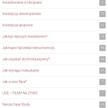
Inwestowanie w Hiszpanii
2
Inwestycje deweloperskie
72
Inwestycje grupowe
12
Jak być lepszym inwestorem?
74
Jak kupić/sprzedać nieruchomość
44
Jak uzyskać dochód pasywny?
46
Jak wynająć mieszkanie
31
Jak zrobić flipa?
7
LIVE – FILMY NA ŻYWO
7
Nasze Case Study
40