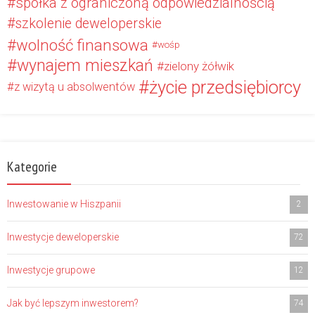
spółka z ograniczoną odpowiedzialnością
szkolenie deweloperskie
wolność finansowa
wośp
wynajem mieszkań
zielony żółwik
życie przedsiębiorcy
z wizytą u absolwentów
Kategorie
Inwestowanie w Hiszpanii
2
Inwestycje deweloperskie
72
Inwestycje grupowe
12
Jak być lepszym inwestorem?
74