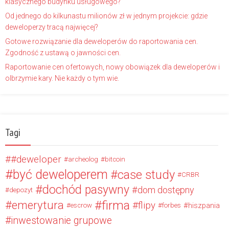
klasycznego budynku usługowego?
Od jednego do kilkunastu milionów zł w jednym projekcie: gdzie
deweloperzy tracą najwięcej?
Gotowe rozwiązanie dla deweloperów do raportowania cen.
Zgodność z ustawą o jawności cen.
Raportowanie cen ofertowych, nowy obowiązek dla deweloperów i
olbrzymie kary. Nie każdy o tym wie.
Tagi
#deweloper
archeolog
bitcoin
być deweloperem
case study
CRBR
dochód pasywny
dom dostępny
depozyt
firma
emerytura
flipy
hiszpania
escrow
forbes
inwestowanie grupowe