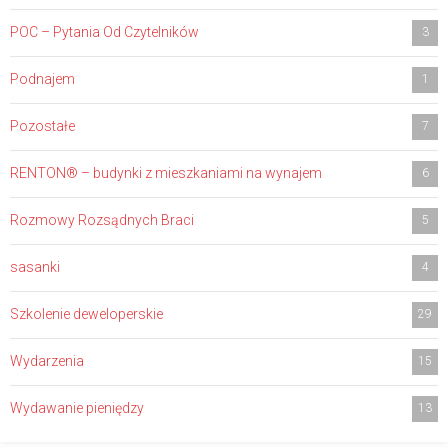
POC – Pytania Od Czytelników
3
Podnajem
1
Pozostałe
7
RENTON® – budynki z mieszkaniami na wynajem
6
Rozmowy Rozsądnych Braci
5
sasanki
4
Szkolenie deweloperskie
29
Wydarzenia
15
Wydawanie pieniędzy
13