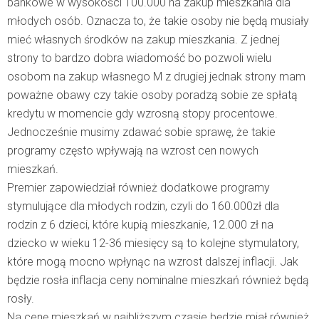
bankowe w wysokości 100.000 na zakup mieszkania dla
młodych osób. Oznacza to, że takie osoby nie będą musiały
mieć własnych środków na zakup mieszkania. Z jednej
strony to bardzo dobra wiadomość bo pozwoli wielu
osobom na zakup własnego M z drugiej jednak strony mam
poważne obawy czy takie osoby poradzą sobie ze spłatą
kredytu w momencie gdy wzrosną stopy procentowe.
Jednocześnie musimy zdawać sobie sprawę, że takie
programy często wpływają na wzrost cen nowych
mieszkań.
Premier zapowiedział również dodatkowe programy
stymulujące dla młodych rodzin, czyli do 160.000zł dla
rodzin z 6 dzieci, które kupią mieszkanie, 12.000 zł na
dziecko w wieku 12-36 miesięcy są to kolejne stymulatory,
które mogą mocno wpłynąc na wzrost dalszej inflacji. Jak
będzie rosła inflacja ceny nominalne mieszkań również będą
rosły.
Na cenę mieszkań w najbliższym czasie będzie miał również