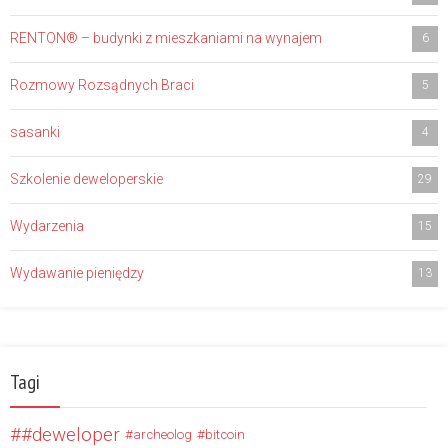
RENTON® – budynki z mieszkaniami na wynajem
6
Rozmowy Rozsądnych Braci
5
sasanki
4
Szkolenie deweloperskie
29
Wydarzenia
15
Wydawanie pieniędzy
13
Tagi
#deweloper
archeolog
bitcoin