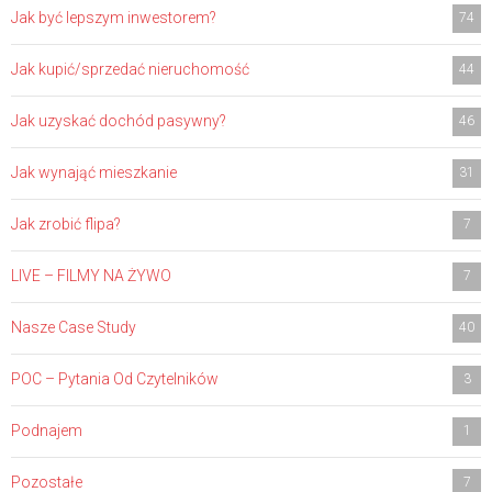
Jak być lepszym inwestorem?
74
Jak kupić/sprzedać nieruchomość
44
Jak uzyskać dochód pasywny?
46
Jak wynająć mieszkanie
31
Jak zrobić flipa?
7
LIVE – FILMY NA ŻYWO
7
Nasze Case Study
40
POC – Pytania Od Czytelników
3
Podnajem
1
Pozostałe
7