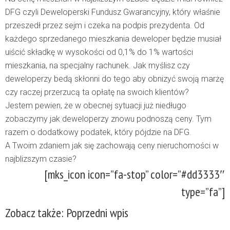
DFG czyli Deweloperski Fundusz Gwarancyjny, który właśnie
przeszedł przez sejm i czeka na podpis prezydenta. Od
każdego sprzedanego mieszkania deweloper będzie musiał
uiścić składkę w wysokości od 0,1% do 1% wartości
mieszkania, na specjalny rachunek. Jak myślisz czy
deweloperzy bedą skłonni do tego aby obnizyć swoją marżę
czy raczej przerzucą ta opłatę na swoich klientów?
Jestem pewien, że w obecnej sytuacji już niedługo
zobaczymy jak deweloperzy znowu podnoszą ceny. Tym
razem o dodatkowy podatek, który pójdzie na DFG.
A Twoim zdaniem jak się zachowają ceny nieruchomości w
najblizszym czasie?
[mks_icon icon=”fa-stop” color=”#dd3333″
type=”fa”]
Zobacz także:
Poprzedni wpis