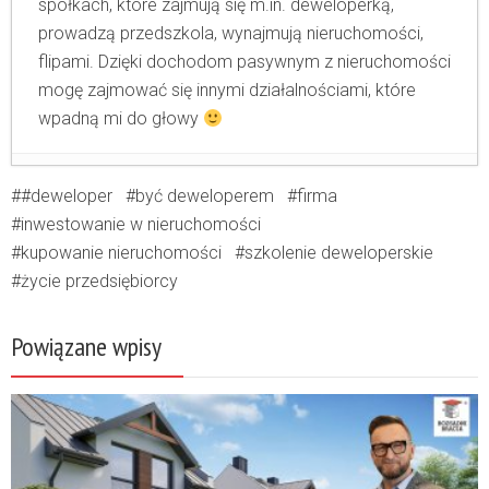
spółkach, które zajmują się m.in. deweloperką,
prowadzą przedszkola, wynajmują nieruchomości,
flipami. Dzięki dochodom pasywnym z nieruchomości
mogę zajmować się innymi działalnościami, które
wpadną mi do głowy
Co dalej z cenami nieruchomości?
- 22 maja
#deweloper
być deweloperem
firma
2021
inwestowanie w nieruchomości
Czy mamy bańkę na rynku nieruchomości i
kupowanie nieruchomości
szkolenie deweloperskie
czy marka ma znaczenie?
- 1 maja 2021
życie przedsiębiorcy
Jak tanio i bezpiecznie prowadzić firmę?
-
10 kwietnia 2021
Powiązane wpisy
Kupiłem drogą nieruchomość na kredyt nie
spodziewając się kryzysu. Czy to mnie
pogrąży?
- 13 marca 2021
Czy już niedługo zaczniemy budować
Sasanki na Marsie?
- 20 lutego 2021