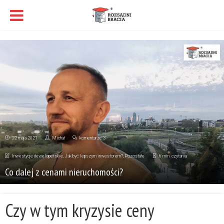
22 maja 2021
Michał
komentarze 3
Inwestycje deweloperskie
,
Jak być lepszym inwestorem?
,
Pozostałe
6 min. czytania
Co dalej z cenami nieruchomości?
Czy w tym kryzysie ceny