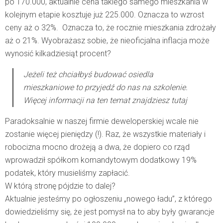
po 170.000, aktualnie cena takiego samego mieszkania w
kolejnym etapie kosztuje już 225.000. Oznacza to wzrost
ceny aż o 32%. Oznacza to, że rocznie mieszkania zdrożały
aż o 21%. Wyobrażasz sobie, że nieoficjalna inflacja może
wynosić kilkadziesiąt procent?
Jeżeli też chciałbyś budować osiedla
mieszkaniowe to przyjedź do nas na szkolenie.
Więcej informacji na ten temat znajdziesz
tutaj
Paradoksalnie w naszej firmie deweloperskiej wcale nie
zostanie więcej pieniędzy (!). Raz, że wszystkie materiały i
robocizna mocno drożeją a dwa, że dopiero co rząd
wprowadził spółkom komandytowym dodatkowy 19%
podatek, który musieliśmy zapłacić.
W którą stronę pójdzie to dalej?
Aktualnie jesteśmy po ogłoszeniu „nowego ładu”, z którego
dowiedzieliśmy się, że jest pomysł na to aby były gwarancje