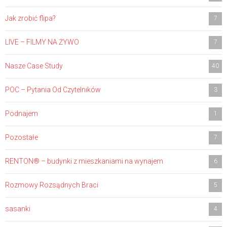
Jak zrobić flipa?
7
LIVE – FILMY NA ŻYWO
7
Nasze Case Study
40
POC – Pytania Od Czytelników
3
Podnajem
1
Pozostałe
7
RENTON® – budynki z mieszkaniami na wynajem
6
Rozmowy Rozsądnych Braci
5
sasanki
4