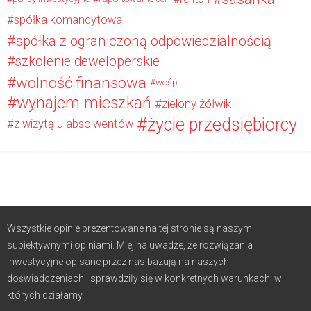
spółka komandytowa
spółka z ograniczoną odpowiedzialnością
szkolenie deweloperskie
wolność finansowa
wośp
wynajem mieszkań
zielony żółwik
życie przedsiębiorcy
z wizytą u absolwentów
Wszystkie opinie prezentowane na tej stronie są naszymi
subiektywnymi opiniami. Miej na uwadze, że rozwiązania
inwestycyjne opisane przez nas bazują na naszych
doświadczeniach i sprawdziły się w konkretnych warunkach, w
których działamy.