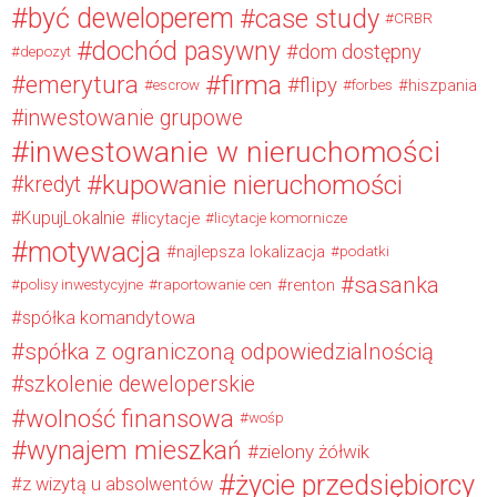
być deweloperem
case study
CRBR
dochód pasywny
dom dostępny
depozyt
firma
emerytura
flipy
hiszpania
escrow
forbes
inwestowanie grupowe
inwestowanie w nieruchomości
kupowanie nieruchomości
kredyt
KupujLokalnie
licytacje
licytacje komornicze
motywacja
najlepsza lokalizacja
podatki
sasanka
renton
polisy inwestycyjne
raportowanie cen
spółka komandytowa
spółka z ograniczoną odpowiedzialnością
szkolenie deweloperskie
wolność finansowa
wośp
wynajem mieszkań
zielony żółwik
życie przedsiębiorcy
z wizytą u absolwentów