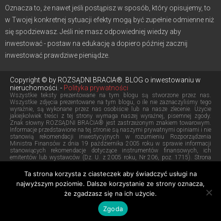
Oznacza to, że nawet jeśli postąpisz w sposób, który opisujemy, to
w Twojej konkretnej sytuacji efekty mogą być zupełnie odmienne niż
się spodziewasz. Jeśli nie masz odpowiedniej wiedzy aby
inwestować - postaw na edukację a dopiero później zacznij
inwestować prawdziwe pieniądze.
Copyright © by ROZSĄDNI BRACIA®. BLOG o inwestowaniu w
nieruchomości. -
Polityka prywatności
Wszystkie teksty prezentowane na tym blogu są stworzone przez nas.
Wszystkie zdjęcia prezentowane na tym blogu, o ile nie zaznaczyliśmy tego
wyraźnie, są wykonane przez nas osobiście lub na nasze zlecenie. Użycie
jakiejkolwiek treści z tej strony wymaga naszej wyraźnej, pisemnej zgody.
Znak słowny ROZSĄDNI BRACIA® jest zastrzeżonym znakiem towarowym.
Informacje przedstawione na tej stronie są naszymi prywatnymi opiniami i nie
stanowią rekomendacji inwestycyjnych w rozumieniu Rozporządzenia
Ministra Finansów z dnia 19 października 2005 roku w sprawie informacji
stanowiących rekomendacje dotyczące instrumentów finansowych, ich
emitentów lub wystawców (Dz. U. z 2005 roku, Nr 206, poz. 1715). Strona
prowadzona przez BRATNA sp. z o.o. z siedzibą w Wejherowie.
Aby skontaktować się z nami kliknij
tutaj
. Znajdziesz tam nasz adres e-mail.
Ta strona korzysta z ciasteczek aby świadczyć usługi na
Chcesz do nas zadzwonić? Skorzystaj z tego numeru:
+48 737
najwyższym poziomie. Dalsze korzystanie ze strony oznacza,
że zgadzasz się na ich użycie.
856 856
Szkolenia deweloperskie
RENTON®
SASANKA®
Zgoda
Kawalerki inwestycyjne
Raportowanie cen ofertowych