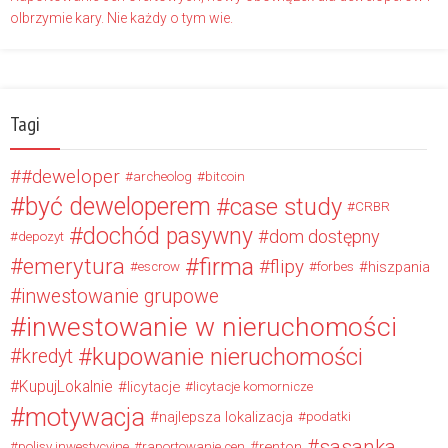
olbrzymie kary. Nie każdy o tym wie.
Tagi
#deweloper
archeolog
bitcoin
być deweloperem
case study
CRBR
dochód pasywny
dom dostępny
depozyt
firma
emerytura
flipy
hiszpania
escrow
forbes
inwestowanie grupowe
inwestowanie w nieruchomości
kupowanie nieruchomości
kredyt
KupujLokalnie
licytacje
licytacje komornicze
motywacja
najlepsza lokalizacja
podatki
sasanka
renton
polisy inwestycyjne
raportowanie cen