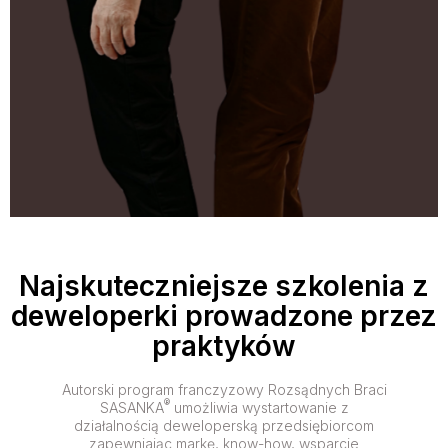
Najskuteczniejsze szkolenia z
deweloperki prowadzone przez
praktyków
Autorski program franczyzowy Rozsądnych Braci
®
SASANKA
umożliwia wystartowanie z
działalnością deweloperską przedsiębiorcom
zapewniając markę, know-how, wsparcie