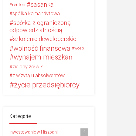
sasanka
renton
spółka komandytowa
spółka z ograniczoną
odpowiedzialnością
szkolenie deweloperskie
wolność finansowa
wośp
wynajem mieszkań
zielony żółwik
z wizytą u absolwentów
życie przedsiębiorcy
Kategorie
Inwestowanie w Hiszpanii
2