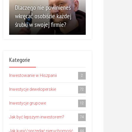
Dlaczego nie powinieneś
wkręcać osobiście każdej
śrubki w swojej firmie?
Kategorie
Inwestowanie w Hiszpanii
2
Inwestycje deweloperskie
72
Inwestycje grupowe
12
Jak być lepszym inwestorem?
74
Jak kupić/sprzedać nieruchomość
44