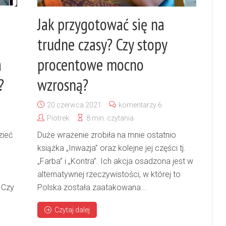
Jak przygotować się na
trudne czasy? Czy stopy
a
procentowe mocno
?
wzrosną?
20 czerwca 2021
komentarzy 6
Piotrek
8 min. czytania
zieć
Duże wrażenie zrobiła na mnie ostatnio
książka „Inwazja” oraz kolejne jej części tj.
„Farba” i „Kontra”. Ich akcja osadzona jest w
alternatywnej rzeczywistości, w której to
 Czy
Polska została zaatakowana...
Czytaj dalej