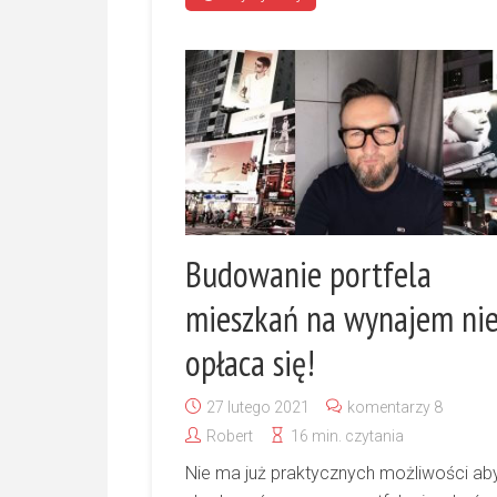
Budowanie portfela
mieszkań na wynajem ni
opłaca się!
27 lutego 2021
komentarzy 8
Robert
16 min. czytania
Nie ma już praktycznych możliwości ab