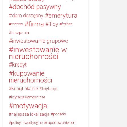
dochód pasywny
emerytura
dom dostępny
firma
flipy
escrow
forbes
hiszpania
inwestowanie grupowe
inwestowanie w
nieruchomości
kredyt
kupowanie
nieruchomości
KupujLokalnie
licytacje
licytacje komornicze
motywacja
najlepsza lokalizacja
podatki
polisy inwestycyjne
raportowanie cen