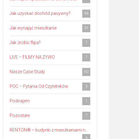
Jak uzyskać dochód pasywny?
46
Jak wynająć mieszkanie
31
Jak zrobić flipa?
7
LIVE – FILMY NA ŻYWO
7
Nasze Case Study
40
POC – Pytania Od Czytelników
3
Podnajem
1
Pozostałe
7
RENTON® – budynki z mieszkaniami na wynajem
6