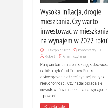
Wysoka inflacja, drogie
mieszkania. Czy warto
inwestować w mieszkani
na wynajem w 2022 roku
10 sierpnia 2022
komentarzy 10
Robert
6 min. czytania
Parę dni temu miałem okazję odpowied
na kilka pytań od Forbes Polska
dotyczących bieżącej sytuacji na rynku
nieruchomości. Czy nadal opłaca się
inwestować w mieszkania na wynajem?
flipowanie...
Czytaj dalej