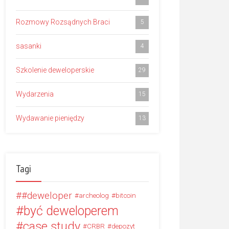
Rozmowy Rozsądnych Braci
5
sasanki
4
Szkolenie deweloperskie
29
Wydarzenia
15
Wydawanie pieniędzy
13
Tagi
#deweloper
archeolog
bitcoin
być deweloperem
case study
CRBR
depozyt