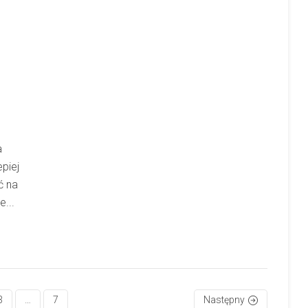
a
piej
ć na
...
3
…
7
Następny