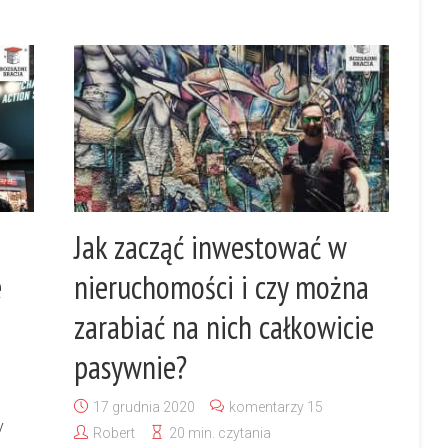
Jak zacząć inwestować w
e
nieruchomości i czy można
zarabiać na nich całkowicie
pasywnie?
17 grudnia 2020
komentarzy 15
y
Robert
20 min. czytania