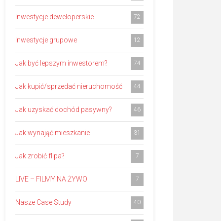
Inwestycje deweloperskie
72
Inwestycje grupowe
12
Jak być lepszym inwestorem?
74
Jak kupić/sprzedać nieruchomość
44
Jak uzyskać dochód pasywny?
46
Jak wynająć mieszkanie
31
Jak zrobić flipa?
7
LIVE – FILMY NA ŻYWO
7
Nasze Case Study
40