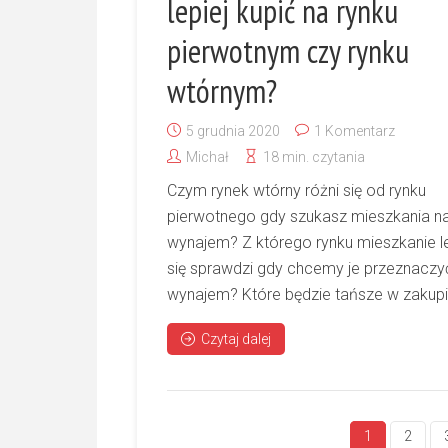
lepiej kupić na rynku
pierwotnym czy rynku
wtórnym?
5 grudnia 2020
1 Komentarz
Michał
18 min. czytania
Czym rynek wtórny różni się od rynku
pierwotnego gdy szukasz mieszkania n
wynajem? Z którego rynku mieszkanie le
się sprawdzi gdy chcemy je przeznaczy
wynajem? Które będzie tańsze w zakupie
Czytaj dalej
1
2