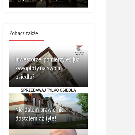
Zobacz także
Inwestorze, pomierzyłeś już
żywopłoty na swoim
osiedlu?
Nie dałem prawie nic –
dostałem aż tyle!