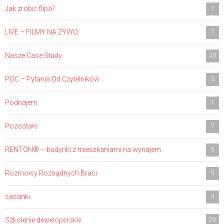
Jak zrobić flipa?
7
LIVE – FILMY NA ŻYWO
7
Nasze Case Study
40
POC – Pytania Od Czytelników
3
Podnajem
1
Pozostałe
7
RENTON® – budynki z mieszkaniami na wynajem
6
Rozmowy Rozsądnych Braci
5
sasanki
4
Szkolenie deweloperskie
29