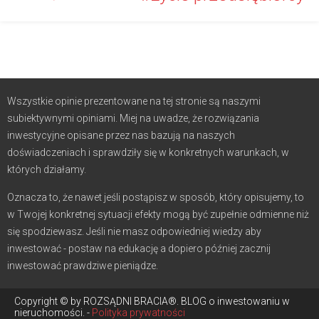
Wszystkie opinie prezentowane na tej stronie są naszymi
subiektywnymi opiniami. Miej na uwadze, że rozwiązania
inwestycyjne opisane przez nas bazują na naszych
doświadczeniach i sprawdziły się w konkretnych warunkach, w
których działamy.
Oznacza to, że nawet jeśli postąpisz w sposób, który opisujemy, to
w Twojej konkretnej sytuacji efekty mogą być zupełnie odmienne niż
się spodziewasz. Jeśli nie masz odpowiedniej wiedzy aby
inwestować - postaw na edukację a dopiero później zacznij
inwestować prawdziwe pieniądze.
Copyright © by ROZSĄDNI BRACIA®. BLOG o inwestowaniu w
nieruchomości. -
Polityka prywatności