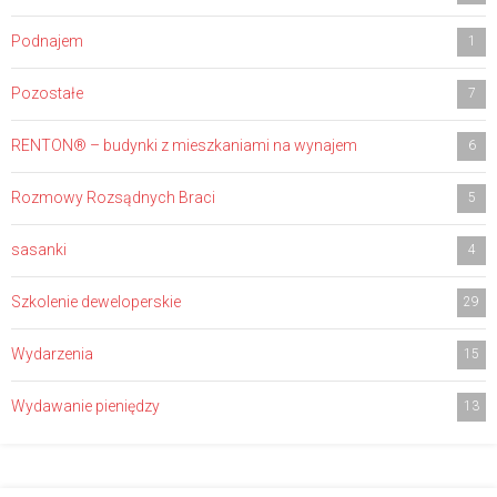
Podnajem
1
Pozostałe
7
RENTON® – budynki z mieszkaniami na wynajem
6
Rozmowy Rozsądnych Braci
5
sasanki
4
Szkolenie deweloperskie
29
Wydarzenia
15
Wydawanie pieniędzy
13