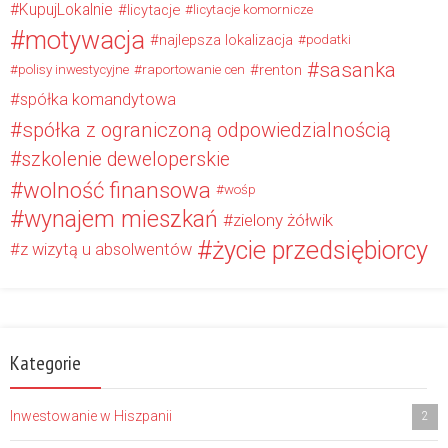
KupujLokalnie
licytacje
licytacje komornicze
motywacja
najlepsza lokalizacja
podatki
sasanka
renton
polisy inwestycyjne
raportowanie cen
spółka komandytowa
spółka z ograniczoną odpowiedzialnością
szkolenie deweloperskie
wolność finansowa
wośp
wynajem mieszkań
zielony żółwik
życie przedsiębiorcy
z wizytą u absolwentów
Kategorie
Inwestowanie w Hiszpanii
2