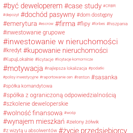
być deweloperem
case study
CRBR
dochód pasywny
dom dostępny
depozyt
firma
emerytura
flipy
hiszpania
escrow
forbes
inwestowanie grupowe
inwestowanie w nieruchomości
kupowanie nieruchomości
kredyt
KupujLokalnie
licytacje
licytacje komornicze
motywacja
najlepsza lokalizacja
podatki
sasanka
renton
polisy inwestycyjne
raportowanie cen
spółka komandytowa
spółka z ograniczoną odpowiedzialnością
szkolenie deweloperskie
wolność finansowa
wośp
wynajem mieszkań
zielony żółwik
życie przedsiębiorcy
z wizytą u absolwentów