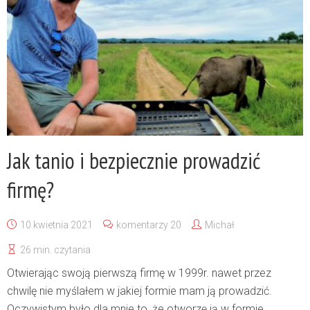
Jak tanio i bezpiecznie prowadzić
firmę?
10 kwietnia 2021
komentarzy 20
Michał
26 min. czytania
Otwierając swoją pierwszą firmę w 1999r. nawet przez
chwilę nie myślałem w jakiej formie mam ją prowadzić.
Oczywistym było dla mnie to, że otworzę ją w formie