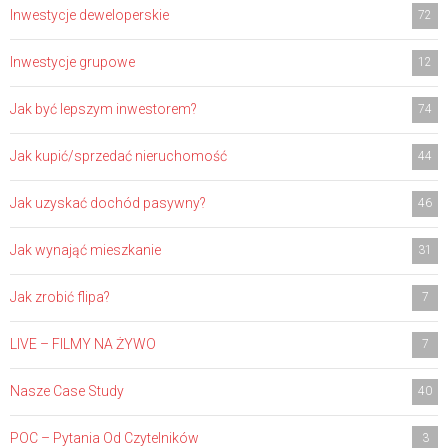
Inwestycje deweloperskie
72
Inwestycje grupowe
12
Jak być lepszym inwestorem?
74
Jak kupić/sprzedać nieruchomość
44
Jak uzyskać dochód pasywny?
46
Jak wynająć mieszkanie
31
Jak zrobić flipa?
7
LIVE – FILMY NA ŻYWO
7
Nasze Case Study
40
POC – Pytania Od Czytelników
3