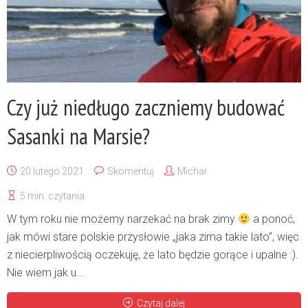
Czy już niedługo zaczniemy budować
Sasanki na Marsie?
20 lutego 2021
Skomentuj
Michał
5 min. czytania
W tym roku nie możemy narzekać na brak zimy
a ponoć,
jak mówi stare polskie przysłowie „jaka zima takie lato”, więc
z niecierpliwością oczekuję, że lato będzie gorące i upalne :).
Nie wiem jak u...
Czytaj dalej