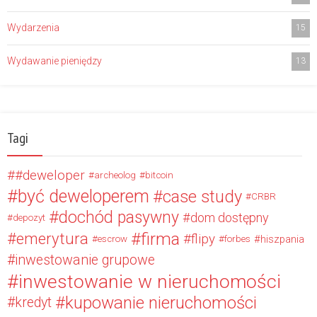
Wydarzenia
15
Wydawanie pieniędzy
13
Tagi
#deweloper
archeolog
bitcoin
być deweloperem
case study
CRBR
dochód pasywny
dom dostępny
depozyt
firma
emerytura
flipy
hiszpania
escrow
forbes
inwestowanie grupowe
inwestowanie w nieruchomości
kupowanie nieruchomości
kredyt