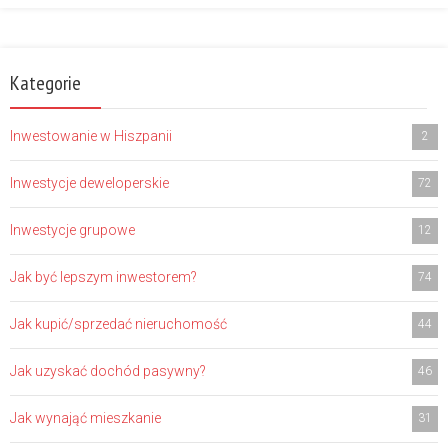
Kategorie
Inwestowanie w Hiszpanii
2
Inwestycje deweloperskie
72
Inwestycje grupowe
12
Jak być lepszym inwestorem?
74
Jak kupić/sprzedać nieruchomość
44
Jak uzyskać dochód pasywny?
46
Jak wynająć mieszkanie
31