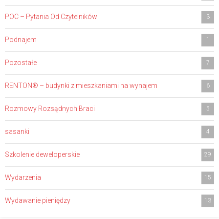
POC – Pytania Od Czytelników
3
Podnajem
1
Pozostałe
7
RENTON® – budynki z mieszkaniami na wynajem
6
Rozmowy Rozsądnych Braci
5
sasanki
4
Szkolenie deweloperskie
29
Wydarzenia
15
Wydawanie pieniędzy
13