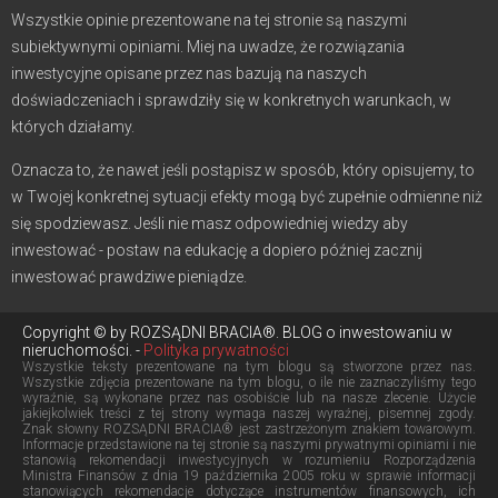
Wszystkie opinie prezentowane na tej stronie są naszymi
subiektywnymi opiniami. Miej na uwadze, że rozwiązania
inwestycyjne opisane przez nas bazują na naszych
doświadczeniach i sprawdziły się w konkretnych warunkach, w
których działamy.
Oznacza to, że nawet jeśli postąpisz w sposób, który opisujemy, to
w Twojej konkretnej sytuacji efekty mogą być zupełnie odmienne niż
się spodziewasz. Jeśli nie masz odpowiedniej wiedzy aby
inwestować - postaw na edukację a dopiero później zacznij
inwestować prawdziwe pieniądze.
Copyright © by ROZSĄDNI BRACIA®. BLOG o inwestowaniu w
nieruchomości. -
Polityka prywatności
Wszystkie teksty prezentowane na tym blogu są stworzone przez nas.
Wszystkie zdjęcia prezentowane na tym blogu, o ile nie zaznaczyliśmy tego
wyraźnie, są wykonane przez nas osobiście lub na nasze zlecenie. Użycie
jakiejkolwiek treści z tej strony wymaga naszej wyraźnej, pisemnej zgody.
Znak słowny ROZSĄDNI BRACIA® jest zastrzeżonym znakiem towarowym.
Informacje przedstawione na tej stronie są naszymi prywatnymi opiniami i nie
stanowią rekomendacji inwestycyjnych w rozumieniu Rozporządzenia
Ministra Finansów z dnia 19 października 2005 roku w sprawie informacji
stanowiących rekomendacje dotyczące instrumentów finansowych, ich