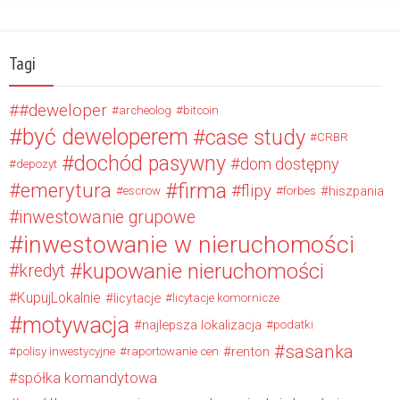
Tagi
#deweloper
archeolog
bitcoin
być deweloperem
case study
CRBR
dochód pasywny
dom dostępny
depozyt
firma
emerytura
flipy
hiszpania
escrow
forbes
inwestowanie grupowe
inwestowanie w nieruchomości
kupowanie nieruchomości
kredyt
KupujLokalnie
licytacje
licytacje komornicze
motywacja
najlepsza lokalizacja
podatki
sasanka
renton
polisy inwestycyjne
raportowanie cen
spółka komandytowa