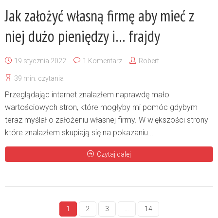
Jak założyć własną firmę aby mieć z
niej dużo pieniędzy i… frajdy
19 stycznia 2022
1 Komentarz
Robert
39 min. czytania
Przeglądając internet znalazłem naprawdę mało
wartościowych stron, które mogłyby mi pomóc gdybym
teraz myślał o założeniu własnej firmy. W większości strony
które znalazłem skupiają się na pokazaniu...
Czytaj dalej
1
2
3
…
14