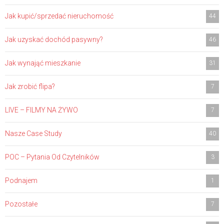
Jak kupić/sprzedać nieruchomość
44
Jak uzyskać dochód pasywny?
46
Jak wynająć mieszkanie
31
Jak zrobić flipa?
7
LIVE – FILMY NA ŻYWO
7
Nasze Case Study
40
POC – Pytania Od Czytelników
3
Podnajem
1
Pozostałe
7