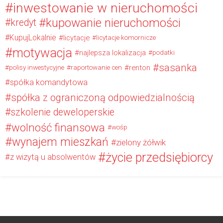
inwestowanie w nieruchomości
kupowanie nieruchomości
kredyt
KupujLokalnie
licytacje
licytacje komornicze
motywacja
najlepsza lokalizacja
podatki
sasanka
renton
polisy inwestycyjne
raportowanie cen
spółka komandytowa
spółka z ograniczoną odpowiedzialnością
szkolenie deweloperskie
wolność finansowa
wośp
wynajem mieszkań
zielony żółwik
życie przedsiębiorcy
z wizytą u absolwentów