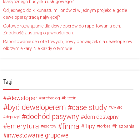
klasycznego budynku usługowego?
Od jednego do kilkunastu milionów zł w jednym projekcie: gdzie
deweloperzy tracą najwięcej?
Gotowe rozwiązanie dla deweloperów do raportowania cen.
Zgodność z ustawą o jawności cen.
Raportowanie cen ofertowych, nowy obowiązek dla deweloperów i
olbrzymie kary. Nie każdy o tym wie.
Tagi
#deweloper
archeolog
bitcoin
być deweloperem
case study
CRBR
dochód pasywny
dom dostępny
depozyt
firma
emerytura
flipy
hiszpania
escrow
forbes
inwestowanie grupowe