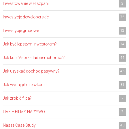
Inwestowanie w Hiszpanii
2
Inwestycje deweloperskie
72
Inwestycje grupowe
12
Jak być lepszym inwestorem?
74
Jak kupić/sprzedać nieruchomość
44
Jak uzyskać dochód pasywny?
46
Jak wynająć mieszkanie
31
Jak zrobić flipa?
7
LIVE – FILMY NA ŻYWO
7
Nasze Case Study
40