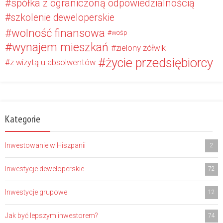
spółka z ograniczoną odpowiedzialnością
szkolenie deweloperskie
wolność finansowa
wośp
wynajem mieszkań
zielony żółwik
życie przedsiębiorcy
z wizytą u absolwentów
Kategorie
Inwestowanie w Hiszpanii
2
Inwestycje deweloperskie
72
Inwestycje grupowe
12
Jak być lepszym inwestorem?
74