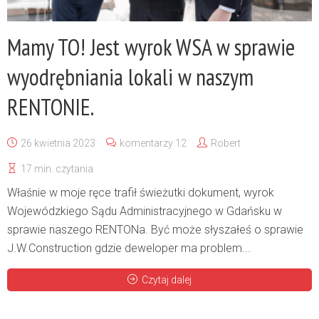
Mamy TO! Jest wyrok WSA w sprawie
wyodrębniania lokali w naszym
RENTONIE.
26 kwietnia 2023
komentarzy 12
Robert
17 min. czytania
Właśnie w moje ręce trafił świeżutki dokument, wyrok
Wojewódzkiego Sądu Administracyjnego w Gdańsku w
sprawie naszego RENTONa. Być może słyszałeś o sprawie
J.W.Construction gdzie deweloper ma problem...
Czytaj dalej