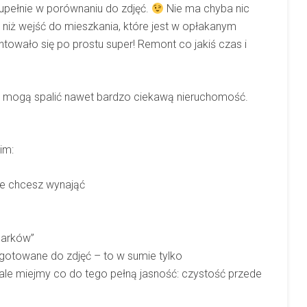
zupełnie w porównaniu do zdjęć.
Nie ma chyba nic
niż wejść do mieszkania, które jest w opłakanym
ntowało się po prostu super! Remont co jakiś czas i
.
 – mogą spalić nawet bardzo ciekawą nieruchomość.
im:
re chcesz wynająć
marków”
ygotowane do zdjęć – to w sumie tylko
ale miejmy co do tego pełną jasność: czystość przede