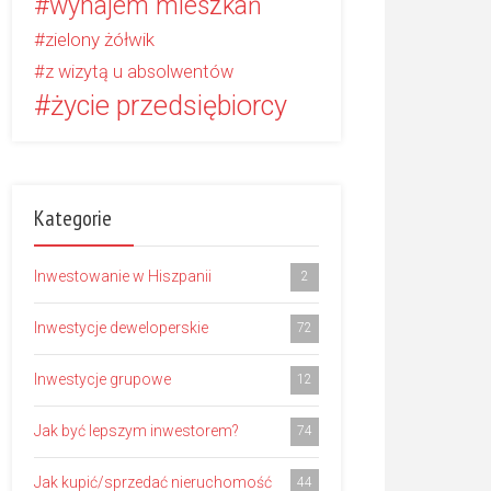
wynajem mieszkań
zielony żółwik
z wizytą u absolwentów
życie przedsiębiorcy
Kategorie
Inwestowanie w Hiszpanii
2
Inwestycje deweloperskie
72
Inwestycje grupowe
12
Jak być lepszym inwestorem?
74
Jak kupić/sprzedać nieruchomość
44