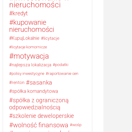
nieruchomości
kredyt
kupowanie
nieruchomości
KupujLokalnie
licytacje
licytacje komornicze
motywacja
najlepsza lokalizacja
podatki
polisy inwestycyjne
raportowanie cen
sasanka
renton
spółka komandytowa
spółka z ograniczoną
odpowiedzialnością
szkolenie deweloperskie
wolność finansowa
wośp