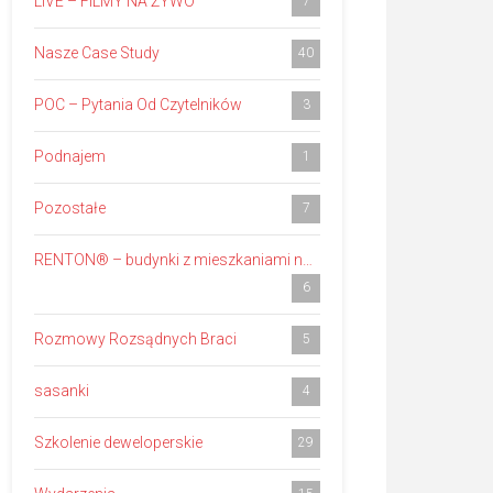
LIVE – FILMY NA ŻYWO
7
Nasze Case Study
40
POC – Pytania Od Czytelników
3
Podnajem
1
Pozostałe
7
RENTON® – budynki z mieszkaniami na wynajem
6
Rozmowy Rozsądnych Braci
5
sasanki
4
Szkolenie deweloperskie
29