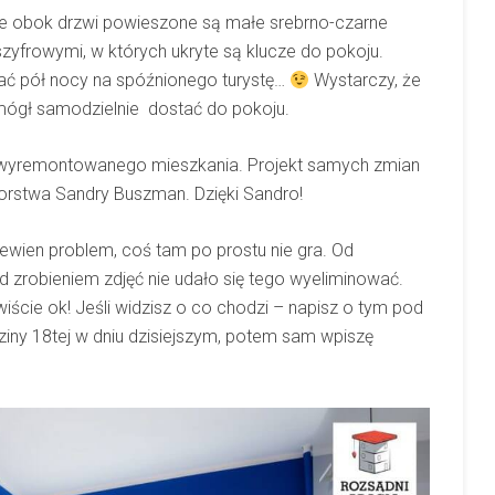
że obok drzwi powieszone są małe srebrno-czarne
zyfrowymi, w których ukryte są klucze do pokoju.
kać pół nocy na spóźnionego turystę…
Wystarczy, że
mógł samodzielnie dostać do pokoju.
z wyremontowanego mieszkania. Projekt samych zmian
autorstwa Sandry Buszman. Dzięki Sandro!
pewien problem, coś tam po prostu nie gra. Od
 zrobieniem zdjęć nie udało się tego wyeliminować.
iście ok! Jeśli widzisz o co chodzi – napisz o tym pod
ny 18tej w dniu dzisiejszym, potem sam wpiszę