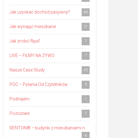
Jak uzyskać dochód pasywny?
46
Jak wynająć mieszkanie
31
Jak zrobić flipa?
7
LIVE – FILMY NA ŻYWO
7
Nasze Case Study
40
POC – Pytania Od Czytelników
3
Podnajem
1
Pozostałe
7
RENTON® – budynki z mieszkaniami na wynajem
6