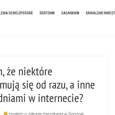
LENIA DEWELOPERSKIE
RENTON®
SASANKA®
KAWALERKI INWES
, że niektóre
ują się od razu, a inne
dniami w internecie?
e…
pisałem o zakupie mieszkania w Sopocie.