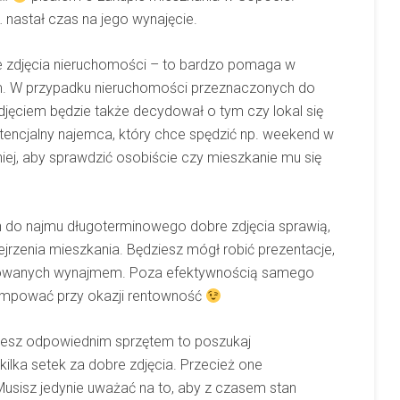
 nastał czas na jego wynajęcie.
 zdjęcia nieruchomości – to bardzo pomaga w
em. W przypadku nieruchomości przeznaczonych do
zdjęciem będzie także decydował o tym czy lokal się
otencjalny najemca, który chce spędzić np. weekend w
iej, aby sprawdzić osobiście czy mieszkanie mu się
do najmu długoterminowego dobre zdjęcia sprawią,
ejrzenia mieszkania. Będziesz mógł robić prezentacje,
rsowanych wynajmem. Poza efektywnością samego
mpować przy okazji rentowność
nujesz odpowiednim sprzętem to poszukaj
ilka setek za dobre zdjęcia. Przecież one
 Musisz jedynie uważać na to, aby z czasem stan