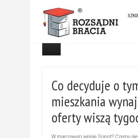
mieszkanie
,
Nasze
SZKO
Case Study
4
min.
czytania
Co decyduje o tym
mieszkania wynajm
oferty wiszą tygo
W marcowym wpisie
Sopot? Czemu ni