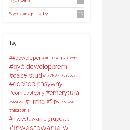
Wydarzenia
15
Wydawanie pieniędzy
13
Tagi
#deweloper
archeolog
bitcoin
być deweloperem
case study
CRBR
depozyt
dochód pasywny
emerytura
dom dostępny
firma
flipy
escrow
forbes
hiszpania
inwestowanie grupowe
inwestowanie w