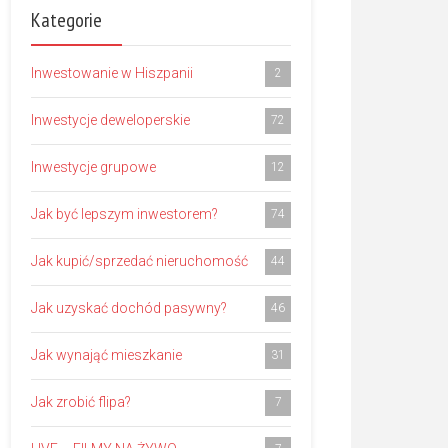
Kategorie
Inwestowanie w Hiszpanii
2
Inwestycje deweloperskie
72
Inwestycje grupowe
12
Jak być lepszym inwestorem?
74
Jak kupić/sprzedać nieruchomość
44
Jak uzyskać dochód pasywny?
46
Jak wynająć mieszkanie
31
Jak zrobić flipa?
7