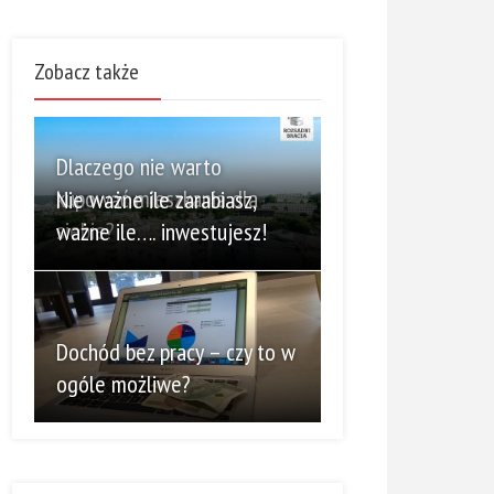
Zobacz także
Dlaczego nie warto
kupować mieszkania dla
Nie ważne ile zarabiasz,
siebie?
ważne ile…. inwestujesz!
Dochód bez pracy – czy to w
ogóle możliwe?