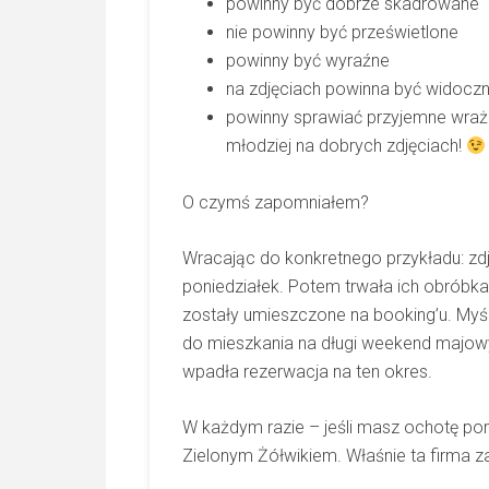
powinny być dobrze skadrowane
nie powinny być prześwietlone
powinny być wyraźne
na zdjęciach powinna być widocz
powinny sprawiać przyjemne wraż
młodziej na dobrych zdjęciach!
O czymś zapomniałem?
Wracając do konkretnego przykładu: zd
poniedziałek. Potem trwała ich obróbk
zostały umieszczone na booking’u. Myś
do mieszkania na długi weekend majo
wpadła rezerwacja na ten okres.
W każdym razie – jeśli masz ochotę pom
Zielonym Żółwikiem
. Właśnie ta firma