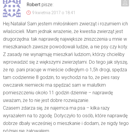
Robert
pisze:
9 kwietnia 2017 o 18:41
Hej Natalia! Sam jestem miłośnikiem zwierząt i rozumiem ich
właścicieli. Mam jednak wrażenie, że kwestia zwierząt jest
drugorzędna: tak naprawdę największe zniszczenia u mnie w
mieszkaniach zawsze powodowali ludzie, a nie psy czy koty.
Z zasady nie wynajmuję mieszkań ludziom, którzy chcieliby
wprowadzić się z większymi zwierzętami. Do tego jak słyszę,
że np. pani pracuje w mieście odległym o 1,5h drogi, spędza
tam codziennie 8 godzin, to wychodzi na to, że pies rasy
owczarek niemiecki ma spędzać sam w malutkim
pomieszczeniu około 11 godzin dziennie – naprawdę
uważam, że to nie jest dobre rozwiązanie.
Czasem zdarza się, że najemca ma psa – kilka razy
wyrażałem na to zgodę. Dotyczyło to osób, które naprawdę
dobrze dbały wcześniej o mieszkanie i dodam, że nigdy tego
później nie żałowałem.