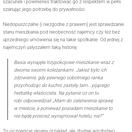
szacunek i powinieneś traktować go z respektem w pełni
szanując jego potrzebę do prywatności.
Niedopuszczalne (i niezgodne z prawem) jest sprawdzanie
stanu mieszkania pod nieobecność najemcy czy też bez
uprzedniego umówienia się na takie spotkanie. Od jednej z
najemczyń usłyszałem taką historię:
Basia wynajęła trzypokojowe mieszkanie wraz z
dwoma swoimi koleżankami. Jakież było ich
zdziwienie, gdy pewnego sobotniego ranka
przychodząc do kuchni zastały tam… pijącego
herbatkę właściciela. Na pytanie co on tu
robi odpowiedział: „Mam do załatwienia sprawę
w mieście, a ponieważ posiadam mieszkanie to
nie będę przecież wynajmował hotelu, nie?”
To oczywiście skrajny przykład, ale zbytnie wścibstwo