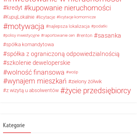
kupowanie nieruchomości
kredyt
KupujLokalnie
licytacje
licytacje komornicze
motywacja
najlepsza lokalizacja
podatki
sasanka
renton
polisy inwestycyjne
raportowanie cen
spółka komandytowa
spółka z ograniczoną odpowiedzialnością
szkolenie deweloperskie
wolność finansowa
wośp
wynajem mieszkań
zielony żółwik
życie przedsiębiorcy
z wizytą u absolwentów
Kategorie