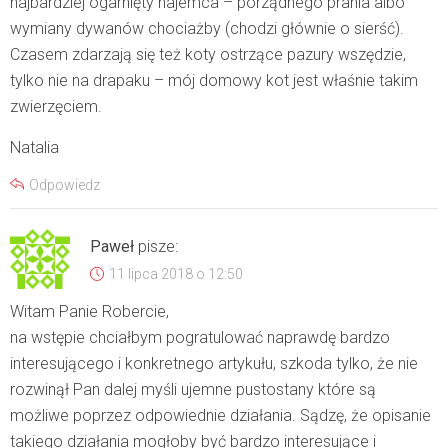
najbardziej ogarnięty najemca – porządnego prania albo
wymiany dywanów chociażby (chodzi głównie o sierść).
Czasem zdarzają się też koty ostrzące pazury wszędzie,
tylko nie na drapaku – mój domowy kot jest właśnie takim
zwierzęciem.
Natalia
Odpowiedz
Paweł
pisze:
11 lipca 2018 o 12:50
Witam Panie Robercie,
na wstępie chciałbym pogratulować naprawdę bardzo
interesującego i konkretnego artykułu, szkoda tylko, że nie
rozwinął Pan dalej myśli ujemne pustostany które są
możliwe poprzez odpowiednie działania. Sądzę, że opisanie
takiego działania mogłoby być bardzo interesujące i