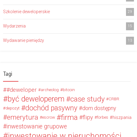
Szkolenie deweloperskie
29
Wydarzenia
15
Wydawanie pieniędzy
13
Tagi
#deweloper
archeolog
bitcoin
być deweloperem
case study
CRBR
dochód pasywny
dom dostępny
depozyt
firma
emerytura
flipy
hiszpania
escrow
forbes
inwestowanie grupowe
inwestowanie w nieruchomości