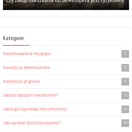
Kategorie
Inwestowanie w Hiszpanii
2
Inwestycje deweloperskie
72
Inwestycje grupowe
12
Jak być lepszym inwestorem?
74
Jak kupić/sprzedać nieruchomość
44
Jak uzyskać dochód pasywny?
46