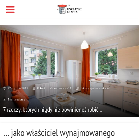
27 stycznia 2017
Robert
komentarzy 11
Jak wynająć mieszkanie
4 min. czytania
7 rzeczy, których nigdy nie powinieneś robić…
… jako właściciel wynajmowanego