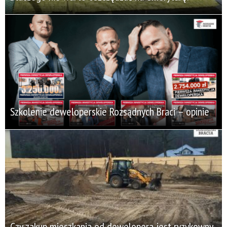
Szkolenie deweloperskie Rozsądnych Braci – opinie
Czy zakup mieszkania od dewelopera jest ryzykowny