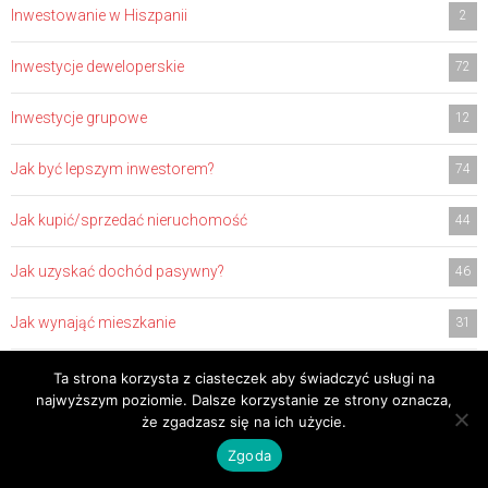
Inwestowanie w Hiszpanii
2
Inwestycje deweloperskie
72
Inwestycje grupowe
12
Jak być lepszym inwestorem?
74
Jak kupić/sprzedać nieruchomość
44
Jak uzyskać dochód pasywny?
46
Jak wynająć mieszkanie
31
Jak zrobić flipa?
7
Ta strona korzysta z ciasteczek aby świadczyć usługi na
najwyższym poziomie. Dalsze korzystanie ze strony oznacza,
że zgadzasz się na ich użycie.
LIVE – FILMY NA ŻYWO
7
Zgoda
Nasze Case Study
40