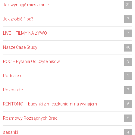
Jak wynająć mieszkanie
31
Jak zrobić flipa?
7
LIVE – FILMY NA ŻYWO
7
Nasze Case Study
40
POC – Pytania Od Czytelników
3
Podnajem
1
Pozostałe
7
RENTON® – budynki z mieszkaniami na wynajem
6
Rozmowy Rozsądnych Braci
5
sasanki
4