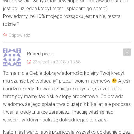
Wrocław, Ok 180 tys stan deweloperski… oczywiście strach
jest bo juz jeden kredyt mam i spłacam go sama:)
Powiedzmy, że 10% mojego rozsądku jest na nie, reszta
rożnie ?
Odpowiedz
Robert
pisze:
23 września 2018 o 18:58
To mam dla Ciebie dobrą wiadomość: kolejny Twój kredyt
ma szansę być „spłacany” przez Twoich najemców
A jeśli
chodzi o kredyt to warto z niego korzystać, szczególnie
teraz gdy mamy tak niskie stopy procentowe. Co prawda
wiadomo, że jego spłata trwa dłużej niż kilka lat, ale podczas
trwania kredytu także zarabiasz. Pracuję właśnie nad
wpisem, w którym pokażę dokładniej jak to działa.
Natomiast warto, abyś przeliczyła wszystko dokładnie przez