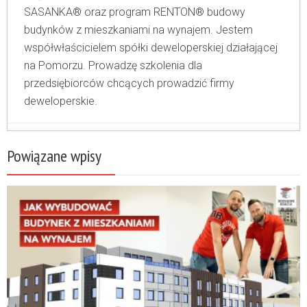
SASANKA® oraz program RENTON® budowy
budynków z mieszkaniami na wynajem. Jestem
współwłaścicielem spółki deweloperskiej działającej
na Pomorzu. Prowadzę szkolenia dla
przedsiębiorców chcących prowadzić firmy
deweloperskie.
Kto będzie właścicielem mieszkań na
Powiązane wpisy
wynajem w Polsce?
- 9 czerwca 2026
Dlaczego zdecydowaliśmy się stworzyć
projekt medyczny zamiast klasycznego
budynku usługowego?
- 25 maja 2026
Od jednego do kilkunastu milionów zł w
jednym projekcie: gdzie deweloperzy tracą
najwięcej?
- 4 maja 2026
Gotowe rozwiązanie dla deweloperów do
raportowania cen. Zgodność z ustawą o