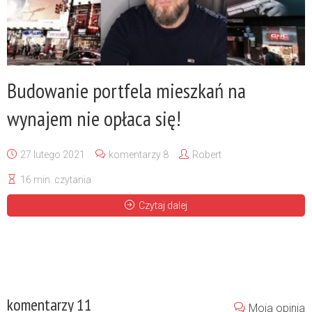
Mamy TO! Jest wyrok WSA w sprawie
wyodrębniania lokali w naszym RENTONIE.
-
26 kwietnia 2023
Budowanie portfela mieszkań na
wynajem nie opłaca się!
27 lutego 2021
komentarzy 8
Robert
16 min. czytania
Czytaj dalej
komentarzy 11
Moja opinia