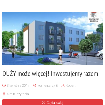
odebrał zaświadczenie o samodzielności 47
lokali w naszym Rentonie
- 29 czerwca 2023
Czy warto założyć spółkę z o.o.? – doradca
podatkowy odpowiada praktykowi! Same
konkrety!
- 5 maja 2023
Mamy TO! Jest wyrok WSA w sprawie
wyodrębniania lokali w naszym RENTONIE.
-
26 kwietnia 2023
DUŻY może więcej! Inwestujemy razem
3 kwietnia 2017
komentarzy 8
Robert
4 min. czytania
Czytaj dalej