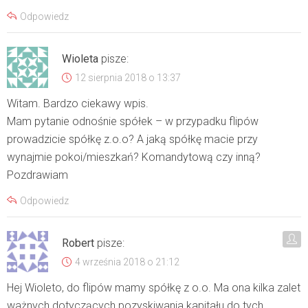
Odpowiedz
Wioleta
pisze:
12 sierpnia 2018 o 13:37
Witam. Bardzo ciekawy wpis.
Mam pytanie odnośnie spółek – w przypadku flipów
prowadzicie spółkę z.o.o? A jaką spółkę macie przy
wynajmie pokoi/mieszkań? Komandytową czy inną?
Pozdrawiam
Odpowiedz
Robert
pisze:
4 września 2018 o 21:12
Hej Wioleto, do flipów mamy spółkę z o.o. Ma ona kilka zalet
ważnych dotyczących pozyskiwania kapitału do tych