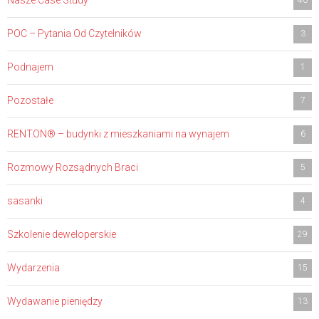
POC – Pytania Od Czytelników
3
Podnajem
1
Pozostałe
7
RENTON® – budynki z mieszkaniami na wynajem
6
Rozmowy Rozsądnych Braci
5
sasanki
4
Szkolenie deweloperskie
29
Wydarzenia
15
Wydawanie pieniędzy
13