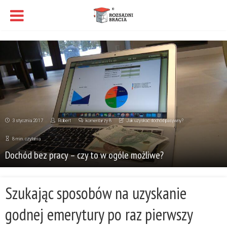
3 stycznia 2017
Robert
komentarzy 8
Jak uzyskać dochód pasywny?
8 min. czytania
Dochód bez pracy – czy to w ogóle możliwe?
Szukając sposobów na uzyskanie
godnej emerytury po raz pierwszy