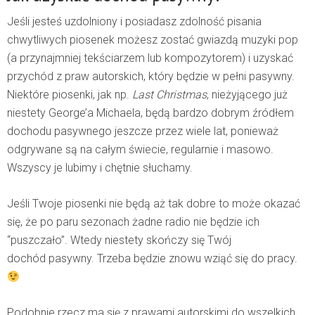
Jeśli jesteś uzdolniony i posiadasz zdolność pisania
chwytliwych piosenek możesz zostać gwiazdą muzyki pop
(a przynajmniej tekściarzem lub kompozytorem) i uzyskać
przychód z praw autorskich, który będzie w pełni pasywny.
Niektóre piosenki, jak np.
Last Christmas
, nieżyjącego już
niestety George’a Michaela, będą bardzo dobrym źródłem
dochodu pasywnego jeszcze przez wiele lat, ponieważ
odgrywane są na całym świecie, regularnie i masowo.
Wszyscy je lubimy i chętnie słuchamy.
Jeśli Twoje piosenki nie będą aż tak dobre to może okazać
się, że po paru sezonach żadne radio nie będzie ich
“puszczało”. Wtedy niestety skończy się Twój
dochód pasywny. Trzeba będzie znowu wziąć się do pracy.
Podobnie rzecz ma się z prawami autorskimi do wszelkich