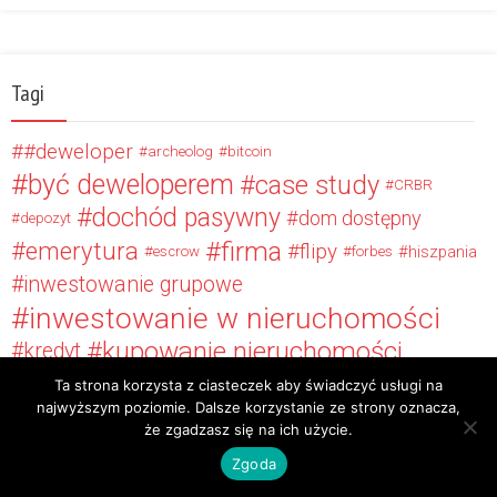
Tagi
#deweloper
archeolog
bitcoin
być deweloperem
case study
CRBR
dochód pasywny
dom dostępny
depozyt
firma
emerytura
flipy
hiszpania
escrow
forbes
inwestowanie grupowe
inwestowanie w nieruchomości
kupowanie nieruchomości
kredyt
KupujLokalnie
licytacje
licytacje komornicze
Ta strona korzysta z ciasteczek aby świadczyć usługi na
najwyższym poziomie. Dalsze korzystanie ze strony oznacza,
motywacja
najlepsza lokalizacja
podatki
że zgadzasz się na ich użycie.
sasanka
renton
polisy inwestycyjne
raportowanie cen
Zgoda
spółka komandytowa