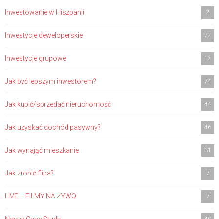
Inwestowanie w Hiszpanii
2
Inwestycje deweloperskie
72
Inwestycje grupowe
12
Jak być lepszym inwestorem?
74
Jak kupić/sprzedać nieruchomość
44
Jak uzyskać dochód pasywny?
46
Jak wynająć mieszkanie
31
Jak zrobić flipa?
7
LIVE – FILMY NA ŻYWO
7
Nasze Case Study
40