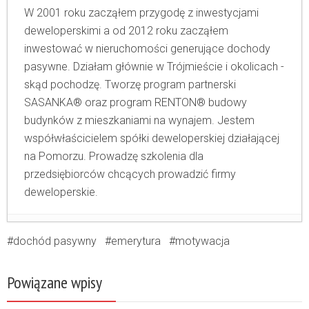
W 2001 roku zacząłem przygodę z inwestycjami
deweloperskimi a od 2012 roku zacząłem
inwestować w nieruchomości generujące dochody
pasywne. Działam głównie w Trójmieście i okolicach -
skąd pochodzę. Tworzę program partnerski
SASANKA® oraz program RENTON® budowy
budynków z mieszkaniami na wynajem. Jestem
współwłaścicielem spółki deweloperskiej działającej
na Pomorzu. Prowadzę szkolenia dla
przedsiębiorców chcących prowadzić firmy
deweloperskie.
Kto będzie właścicielem mieszkań na
dochód pasywny
emerytura
motywacja
wynajem w Polsce?
- 9 czerwca 2026
Dlaczego zdecydowaliśmy się stworzyć
Powiązane wpisy
projekt medyczny zamiast klasycznego
budynku usługowego?
- 25 maja 2026