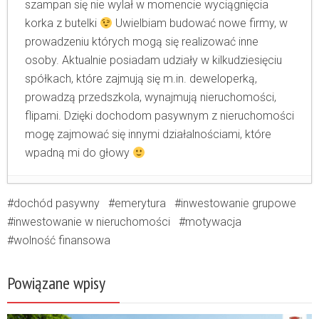
szampan się nie wylał w momencie wyciągnięcia
korka z butelki
Uwielbiam budować nowe firmy, w
prowadzeniu których mogą się realizować inne
osoby. Aktualnie posiadam udziały w kilkudziesięciu
spółkach, które zajmują się m.in. deweloperką,
prowadzą przedszkola, wynajmują nieruchomości,
flipami. Dzięki dochodom pasywnym z nieruchomości
mogę zajmować się innymi działalnościami, które
wpadną mi do głowy
Co dalej z cenami nieruchomości?
- 22 maja
dochód pasywny
emerytura
inwestowanie grupowe
2021
inwestowanie w nieruchomości
motywacja
Czy mamy bańkę na rynku nieruchomości i
wolność finansowa
czy marka ma znaczenie?
- 1 maja 2021
Jak tanio i bezpiecznie prowadzić firmę?
-
Powiązane wpisy
10 kwietnia 2021
Kupiłem drogą nieruchomość na kredyt nie