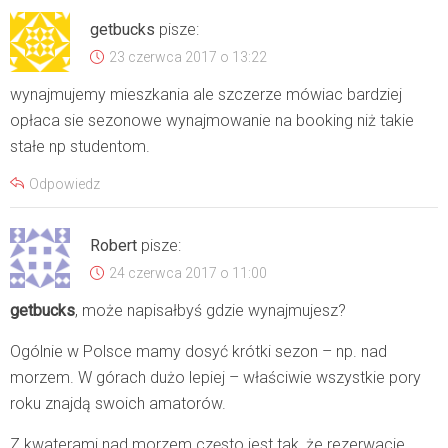
getbucks
pisze:
23 czerwca 2017 o 13:22
wynajmujemy mieszkania ale szczerze mówiac bardziej
opłaca sie sezonowe wynajmowanie na booking niż takie
stałe np studentom.
Odpowiedz
Robert
pisze:
24 czerwca 2017 o 11:00
getbucks
, może napisałbyś gdzie wynajmujesz?
Ogólnie w Polsce mamy dosyć krótki sezon – np. nad
morzem. W górach dużo lepiej – właściwie wszystkie pory
roku znajdą swoich amatorów.
Z kwaterami nad morzem często jest tak, że rezerwacje