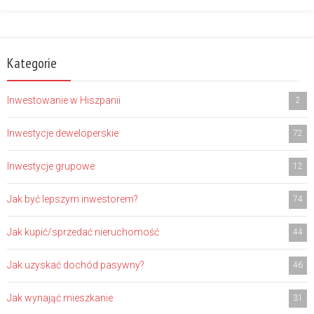
Kategorie
Inwestowanie w Hiszpanii
2
Inwestycje deweloperskie
72
Inwestycje grupowe
12
Jak być lepszym inwestorem?
74
Jak kupić/sprzedać nieruchomość
44
Jak uzyskać dochód pasywny?
46
Jak wynająć mieszkanie
31