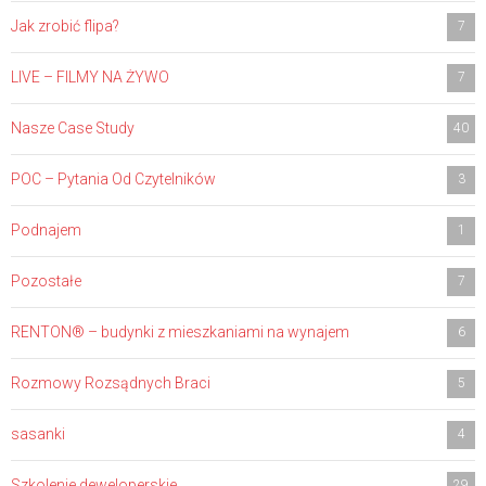
Jak zrobić flipa?
7
LIVE – FILMY NA ŻYWO
7
Nasze Case Study
40
POC – Pytania Od Czytelników
3
Podnajem
1
Pozostałe
7
RENTON® – budynki z mieszkaniami na wynajem
6
Rozmowy Rozsądnych Braci
5
sasanki
4
Szkolenie deweloperskie
29