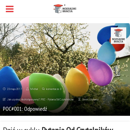
23 maja 2017
Michał
komentarze 3
Jak uzyskać dochód pasywny?
,
POC - Pytania Od Czytelników
3 min. czytania
POC#001: Odpowiedź