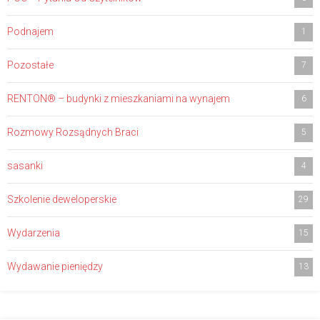
Podnajem
1
Pozostałe
7
RENTON® – budynki z mieszkaniami na wynajem
6
Rozmowy Rozsądnych Braci
5
sasanki
4
Szkolenie deweloperskie
29
Wydarzenia
15
Wydawanie pieniędzy
13