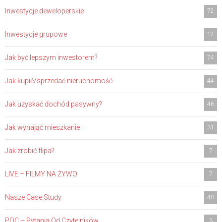
Inwestycje deweloperskie
72
Inwestycje grupowe
12
Jak być lepszym inwestorem?
74
Jak kupić/sprzedać nieruchomość
44
Jak uzyskać dochód pasywny?
46
Jak wynająć mieszkanie
31
Jak zrobić flipa?
7
LIVE – FILMY NA ŻYWO
7
Nasze Case Study
40
POC – Pytania Od Czytelników
3