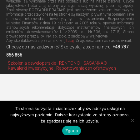
wyraźnie, są wykonane przez nas osobiście lub na nasze zlecenie. Użycie
jakiejkolwiek treści z tej strony wymaga naszej wyraźnej, pisemnej zgody.
Znak słowny ROZSĄDNI BRACIA® jest zastrzeżonym znakiem towarowym.
Informacje przedstawione na tej stronie są naszymi prywatnymi opiniami i nie
stanowią rekomendacji inwestycyjnych w rozumieniu Rozporządzenia
Ministra Finansów z dnia 19 października 2005 roku w sprawie informacji
stanowiących rekomendacje dotyczące instrumentów finansowych, ich
emitentów lub wystawców (Dz. U. z 2005 roku, Nr 206, poz. 1715). Strona
prowadzona przez BRATNA sp. z o.o. z siedzibą w Wejherowie.
Aby skontaktować się z nami kliknij
tutaj
. Znajdziesz tam nasz adres e-mail.
Chcesz do nas zadzwonić? Skorzystaj z tego numeru:
+48 737
856 856
Szkolenia deweloperskie
RENTON®
SASANKA®
Kawalerki inwestycyjne
Raportowanie cen ofertowych
Ta strona korzysta z ciasteczek aby świadczyć usługi na
najwyższym poziomie. Dalsze korzystanie ze strony oznacza,
że zgadzasz się na ich użycie.
Zgoda