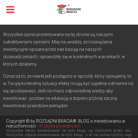
Wszystkie opinie prezentowane na tej stronie są naszymi
subiektywnymi opiniami. Miej na uwadze, że rozwiązania
inwestycyjne opisane przez nas bazują na naszych
doświadczeniach i sprawdziły się w konkretnych warunkach, w
których działamy.
Oznacza to, że nawet jeśli postąpisz w sposób, który opisujemy, to
w Twojej konkretnej sytuacji efekty mogą być zupełnie odmienne niż
się spodziewasz. Jeśli nie masz odpowiedniej wiedzy aby
inwestować - postaw na edukację a dopiero później zacznij
inwestować prawdziwe pieniądze.
Copyright © by ROZSĄDNI BRACIA®. BLOG o inwestowaniu w
nieruchomości. -
Polityka prywatności
Wszystkie teksty prezentowane na tym blogu są stworzone przez nas.
Wszystkie zdjęcia prezentowane na tym blogu, o ile nie zaznaczyliśmy tego